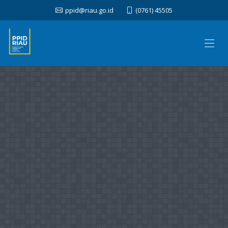
ppid@riau.go.id
(0761) 45505