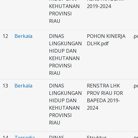
KEHUTANAN
2019-2024
PROVINSI
RIAU
12
Berkala
DINAS
POHON KINERJA
.p
LINGKUNGAN
DLHK.pdf
HIDUP DAN
KEHUTANAN
PROVINSI
RIAU
13
Berkala
DINAS
RENSTRA LHK
.p
LINGKUNGAN
PROV RIAU FOR
HIDUP DAN
BAPEDA 2019-
KEHUTANAN
2024
PROVINSI
RIAU
14
Tersedia
DINAS
Struktur
.p