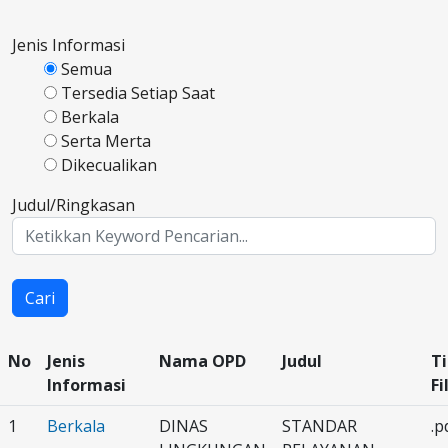
Jenis Informasi
Semua
Tersedia Setiap Saat
Berkala
Serta Merta
Dikecualikan
Judul/Ringkasan
Cari
No
Jenis
Nama OPD
Judul
T
Informasi
Fi
1
Berkala
DINAS
STANDAR
.p