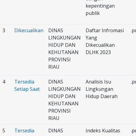
kepentingan
publik
3
Dikecualikan
DINAS
Daftar Infromasi
.p
LINGKUNGAN
Yang
HIDUP DAN
Dikecualikan
KEHUTANAN
DLHK 2023
PROVINSI
RIAU
4
Tersedia
DINAS
Analisis Isu
.p
Setiap Saat
LINGKUNGAN
Lingkungan
HIDUP DAN
Hidup Daerah
KEHUTANAN
PROVINSI
RIAU
5
Tersedia
DINAS
Indeks Kualitas
.p