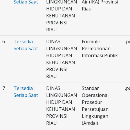
Setiap Saat
LINGKUNGAN
Air (IKA) Provinsi
HIDUP DAN
Riau
KEHUTANAN
PROVINSI
RIAU
6
Tersedia
DINAS
Formulir
.p
Setiap Saat
LINGKUNGAN
Permohonan
HIDUP DAN
Informasi Publik
KEHUTANAN
PROVINSI
RIAU
7
Tersedia
DINAS
Standar
.p
Setiap Saat
LINGKUNGAN
Operasional
HIDUP DAN
Prosedur
KEHUTANAN
Persetujuan
PROVINSI
Lingkungan
RIAU
(Amdal)