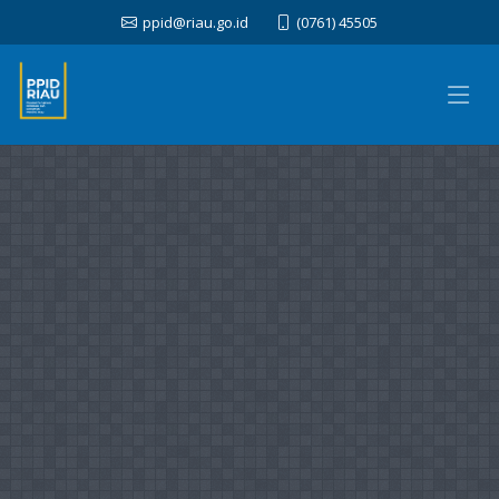
ppid@riau.go.id
(0761) 45505