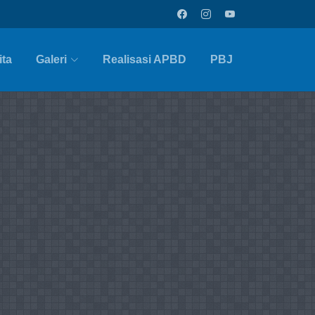
ita
Galeri
Realisasi APBD
PBJ