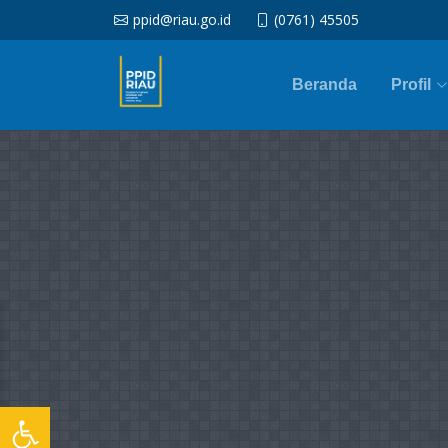
ppid@riau.go.id
(0761) 45505
Beranda
Profil