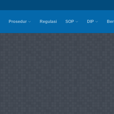
Prosedur
Regulasi
SOP
DIP
Ber