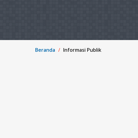
Beranda
Informasi Publik
Jenis Informasi
PPID
Semua
Tersedia Setiap Saat
Berkala