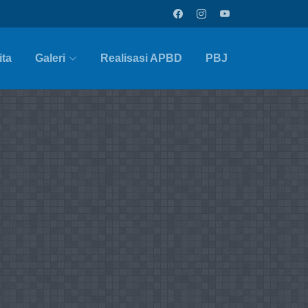
ita
Galeri
Realisasi APBD
PBJ