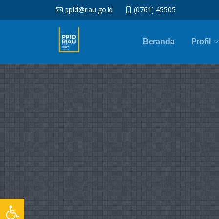
ppid@riau.go.id
(0761) 45505
Beranda
Profil