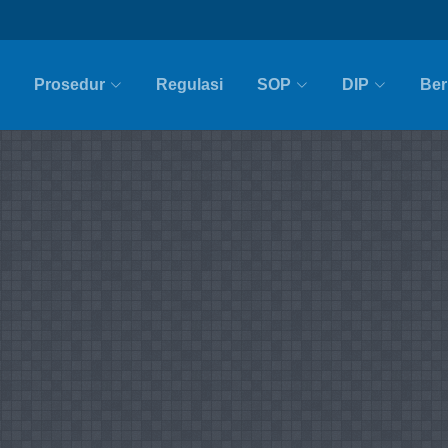
Prosedur
Regulasi
SOP
DIP
Ber