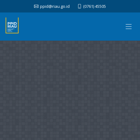
ppid@riau.go.id
(0761) 45505