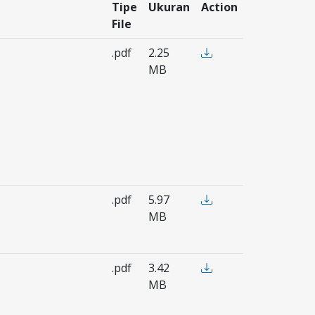
Tipe
Ukuran
Action
File
.pdf
2.25
MB
.pdf
5.97
MB
.pdf
3.42
MB