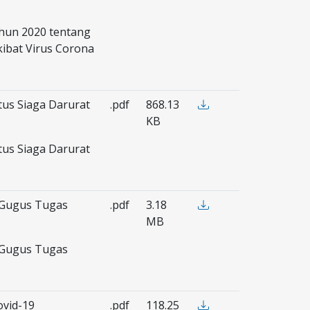
hun 2020 tentang
ibat Virus Corona
tus Siaga Darurat
.pdf
868.13
KB
tus Siaga Darurat
 Gugus Tugas
.pdf
3.18
MB
 Gugus Tugas
ovid-19
.pdf
118.25