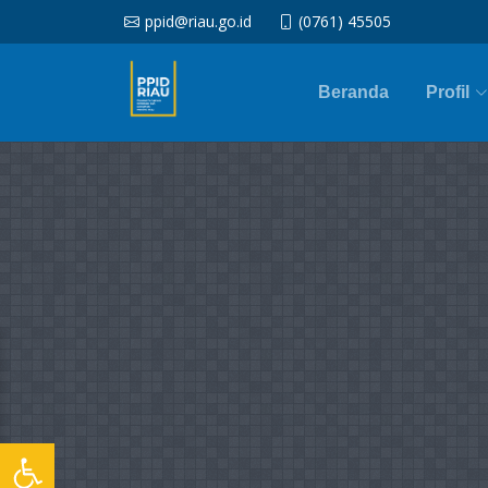
ppid@riau.go.id
(0761) 45505
Beranda
Profil