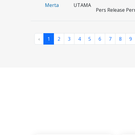
Merta
UTAMA
Pers Release Per
‹
1
2
3
4
5
6
7
8
9