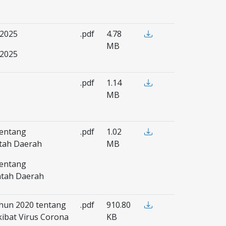
2025
.pdf
4.78
MB
2025
)
.pdf
1.14
MB
)
tentang
.pdf
1.02
tah Daerah
MB
tentang
ntah Daerah
hun 2020 tentang
.pdf
910.80
ibat Virus Corona
KB