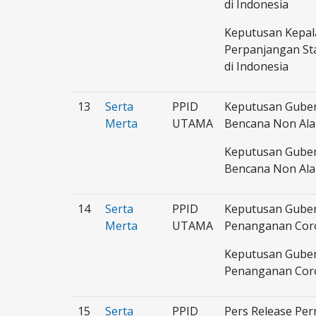
di Indonesia
Keputusan Kepal
Perpanjangan St
di Indonesia
13
Serta
PPID
Keputusan Gubern
Merta
UTAMA
Bencana Non Alam
Keputusan Gubern
Bencana Non Alam
14
Serta
PPID
Keputusan Guber
Merta
UTAMA
Penanganan Coron
Keputusan Guber
Penanganan Coron
15
Serta
PPID
Pers Release Per