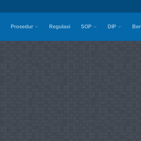
Prosedur
Regulasi
SOP
DIP
Ber