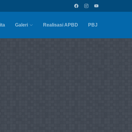
ita
Galeri
Realisasi APBD
PBJ