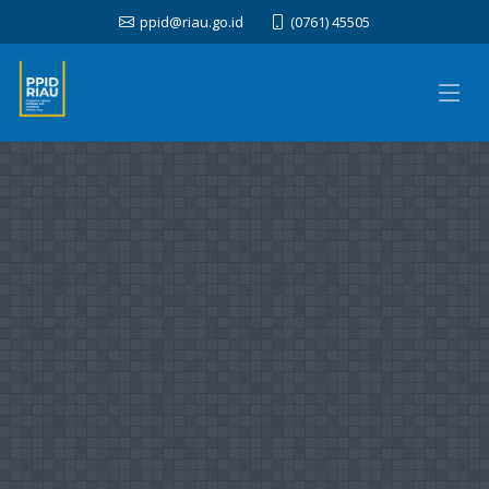
ppid@riau.go.id
(0761) 45505