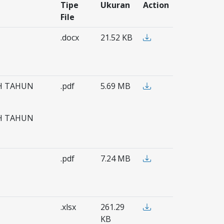
Tipe
Ukuran
Action
File
.docx
21.52 KB
AH TAHUN
.pdf
5.69 MB
AH TAHUN
.pdf
7.24 MB
.xlsx
261.29
KB