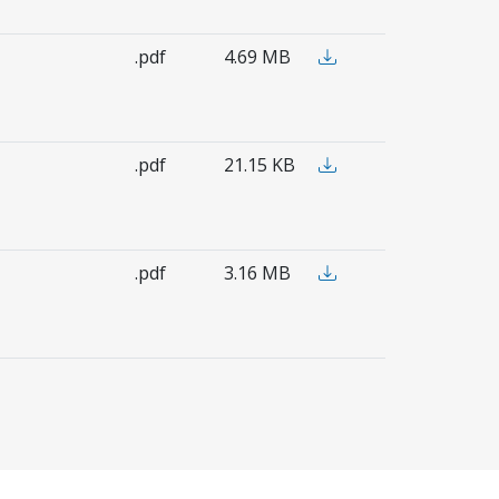
.pdf
4.69 MB
.pdf
21.15 KB
.pdf
3.16 MB