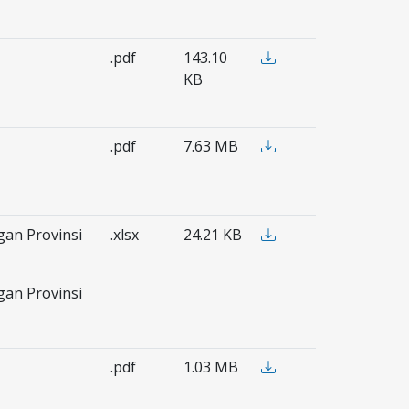
.pdf
143.10
KB
.pdf
7.63 MB
an Provinsi
.xlsx
24.21 KB
an Provinsi
.pdf
1.03 MB