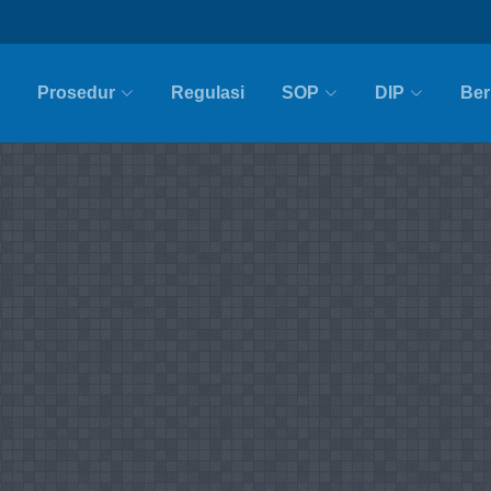
Prosedur
Regulasi
SOP
DIP
Ber