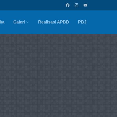
ita
Galeri
Realisasi APBD
PBJ