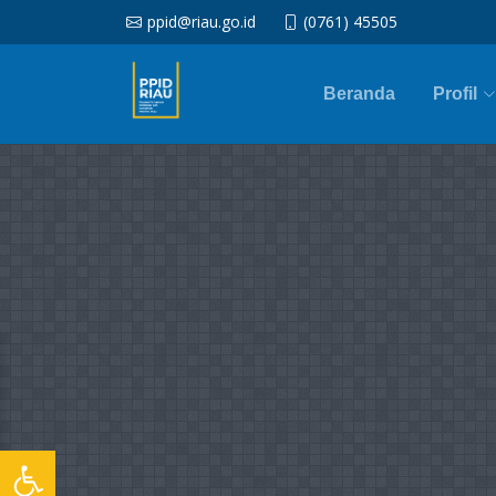
ppid@riau.go.id
(0761) 45505
Beranda
Profil