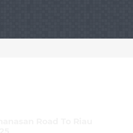
manasan Road To Riau
25
1141 View
masangan bersama pelari umum dan komunitas