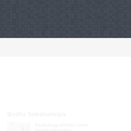
Berita Sebelumnya
Kesbangpol Riau Gelar
Monitoring dan
Evaluasi Pengukuran
Indeks Harmoni
Indonesia Tahun 2026
09 July 2026