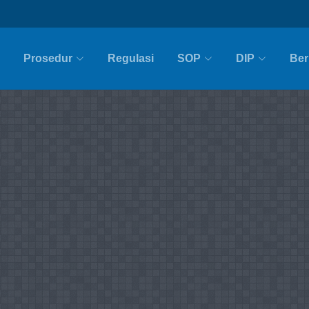
Prosedur
Regulasi
SOP
DIP
Ber