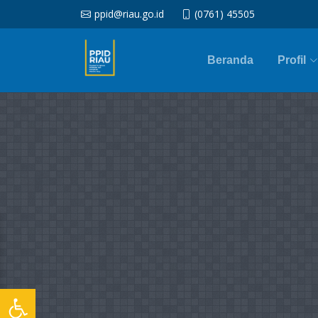
ppid@riau.go.id
(0761) 45505
Beranda
Profil