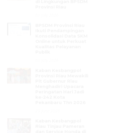
Ikuti Pendampingan
Konsolidasi Data SKM
Online untuk Perkuat
Kualitas Pelayanan
Publik
01 July 2026
Kaban Kesbangpol
Provinsi Riau Mewakili
Plt Gubernur Riau
Menghadiri Upacara
Peringatan Hari Jadi
ke-242 Kota
Pekanbaru Thn 2026
23 June 2026
Kaban Kesbangpol
Riau Tinjau Pameran
dan Service Honda di
Halaman Kantor
Bakesbangpol Riau
23 June 2026
Badan Kesbangpol