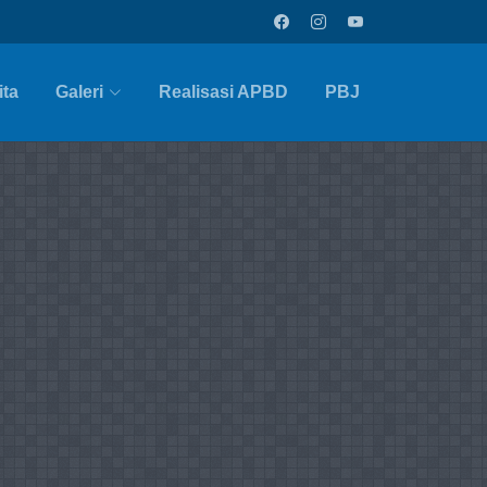
ita
Galeri
Realisasi APBD
PBJ