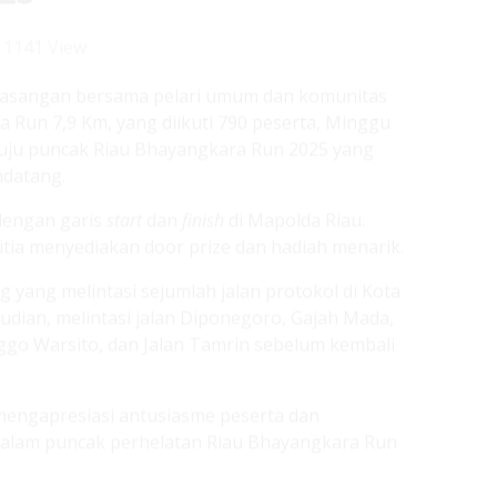
Run 7,9 Km, yang diikuti 790 peserta, Minggu
uju puncak Riau Bhayangkara Run 2025 yang
ndatang.
 dengan garis
start
dan
finish
di Mapolda Riau.
itia menyediakan door prize dan hadiah menarik.
yang melintasi sejumlah jalan protokol di Kota
udian, melintasi jalan Diponegoro, Gajah Mada,
nggo Warsito, dan Jalan Tamrin sebelum kembali
mengapresiasi antusiasme peserta dan
dalam puncak perhelatan Riau Bhayangkara Run
nuju Riau Bhayangkara Run 2025 yang akan
lam event nanti, kita akan menggelar kategori