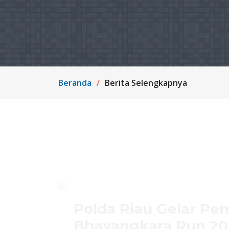
Beranda
Berita Selengkapnya
Polda Riau Gelar Pe
Bhayangkara Run 20
PPID UTAMA
15 June 2025
Pekanbaru
- Polda Riau menggelar pe