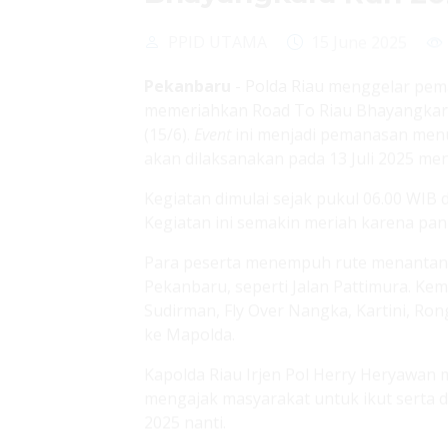
memeriahkan Road To Riau Bhayangkara 
(15/6).
Event
ini menjadi pemanasan men
akan dilaksanakan pada 13 Juli 2025 me
Kegiatan dimulai sejak pukul 06.00 WIB
Kegiatan ini semakin meriah karena pan
Para peserta menempuh rute menantang 
Pekanbaru, seperti Jalan Pattimura. Kem
Sudirman, Fly Over Nangka, Kartini, Ro
ke Mapolda.
Kapolda Riau Irjen Pol Herry Heryawan 
mengajak masyarakat untuk ikut serta 
2025 nanti.
“Pagi ini kita melakukan pemanasan me
dilaksanakan pada 13 Juli mendatang. Da
lari 5K, 10K, dan 21K,” kata Kapolda.