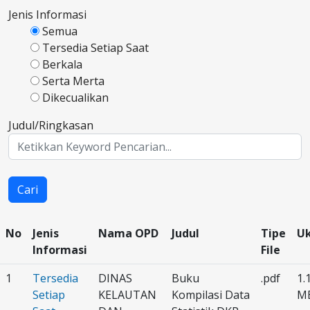
Jenis Informasi
Semua
Tersedia Setiap Saat
Berkala
Serta Merta
Dikecualikan
Judul/Ringkasan
Cari
No
Jenis
Nama OPD
Judul
Tipe
U
Informasi
File
1
Tersedia
DINAS
Buku
.pdf
1.
Setiap
KELAUTAN
Kompilasi Data
M