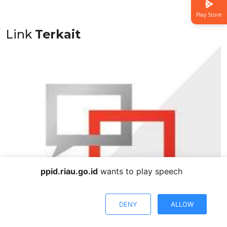
Play Store
Link
Terkait
ppid.riau.go.id
wants to play speech
DENY
ALLOW