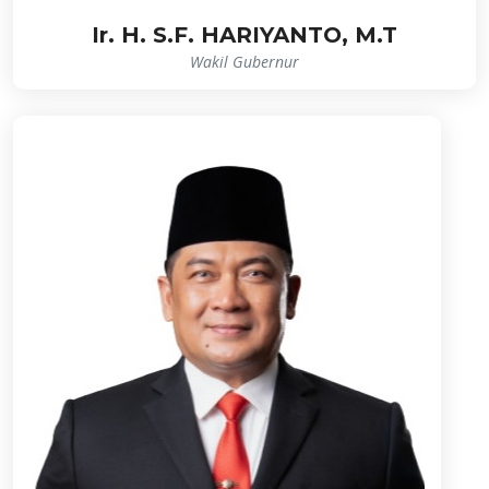
Ir. H. S.F. HARIYANTO, M.T
Wakil Gubernur