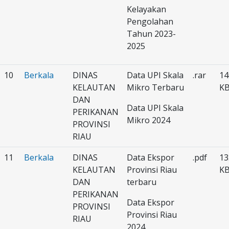
Kelayakan
Pengolahan
Tahun 2023-
2025
10
Berkala
DINAS
Data UPI Skala
.rar
14
KELAUTAN
Mikro Terbaru
K
DAN
Data UPI Skala
PERIKANAN
Mikro 2024
PROVINSI
RIAU
11
Berkala
DINAS
Data Ekspor
.pdf
13
KELAUTAN
Provinsi Riau
K
DAN
terbaru
PERIKANAN
Data Ekspor
PROVINSI
Provinsi Riau
RIAU
2024