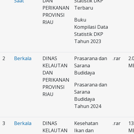
Saat
DAN
Statistik DKP
PERIKANAN
Terbaru
PROVINSI
Buku
RIAU
Kompilasi Data
Statistik DKP
Tahun 2023
2
Berkala
DINAS
Prasarana dan
.rar
2.
KELAUTAN
Sarana
M
DAN
Budidaya
PERIKANAN
Prasarana dan
PROVINSI
Sarana
RIAU
Budidaya
Tahun 2024
3
Berkala
DINAS
Kesehatan
.rar
13
KELAUTAN
Ikan dan
M