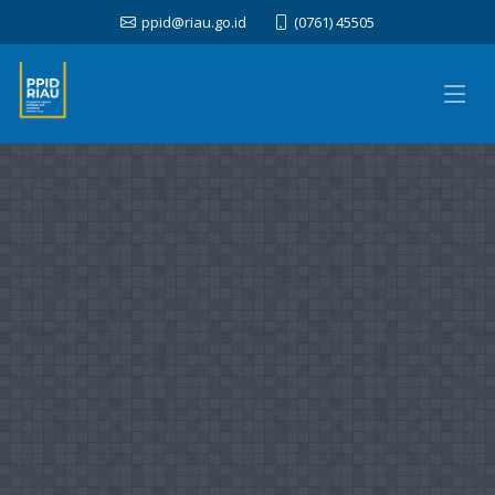
ppid@riau.go.id
(0761) 45505