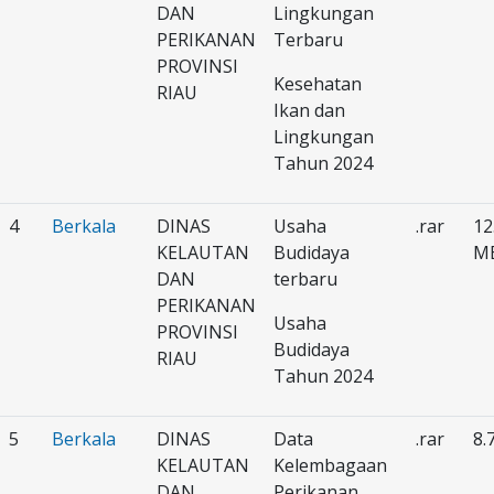
DAN
Lingkungan
PERIKANAN
Terbaru
PROVINSI
Kesehatan
RIAU
Ikan dan
Lingkungan
Tahun 2024
4
Berkala
DINAS
Usaha
.rar
12
KELAUTAN
Budidaya
M
DAN
terbaru
PERIKANAN
Usaha
PROVINSI
Budidaya
RIAU
Tahun 2024
5
Berkala
DINAS
Data
.rar
8.
KELAUTAN
Kelembagaan
DAN
Perikanan